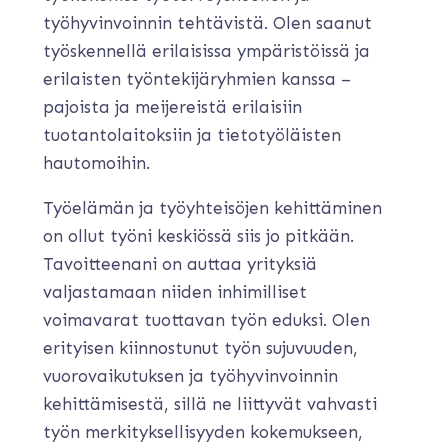
työhyvinvoinnin tehtävistä. Olen saanut
työskennellä erilaisissa ympäristöissä ja
erilaisten työntekijäryhmien kanssa –
pajoista ja meijereistä erilaisiin
tuotantolaitoksiin ja tietotyöläisten
hautomoihin.
Työelämän ja työyhteisöjen kehittäminen
on ollut työni keskiössä siis jo pitkään.
Tavoitteenani on auttaa yrityksiä
valjastamaan niiden inhimilliset
voimavarat tuottavan työn eduksi. Olen
erityisen kiinnostunut työn sujuvuuden,
vuorovaikutuksen ja työhyvinvoinnin
kehittämisestä, sillä ne liittyvät vahvasti
työn merkityksellisyyden kokemukseen,