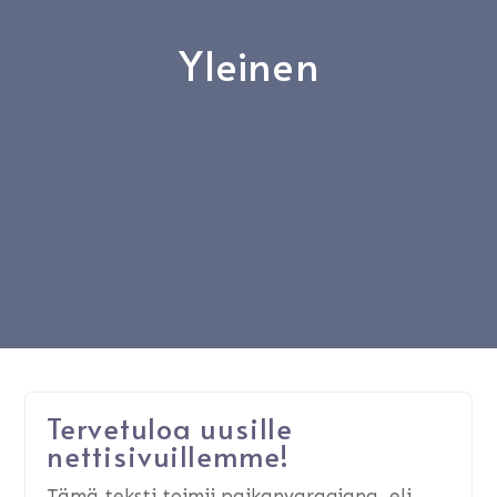
Yleinen
Tervetuloa uusille
nettisivuillemme!
Tämä teksti toimii paikanvaraajana, eli